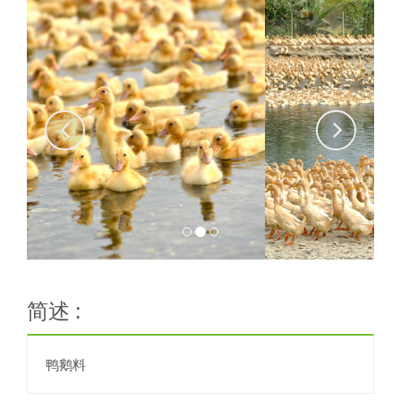
简述 :
鸭鹅料