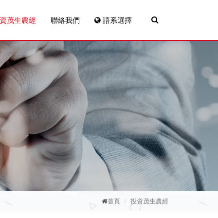
資茂生農經
聯絡我們
語系選擇
首頁
投資茂生農經