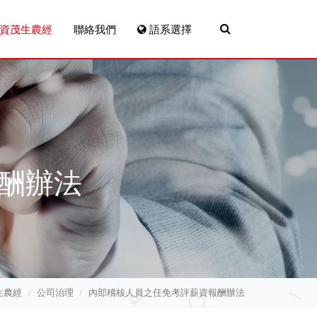
資茂生農經
聯絡我們
語系選擇
酬辦法
生農經
公司治理
內部稽核人員之任免考評薪資報酬辦法