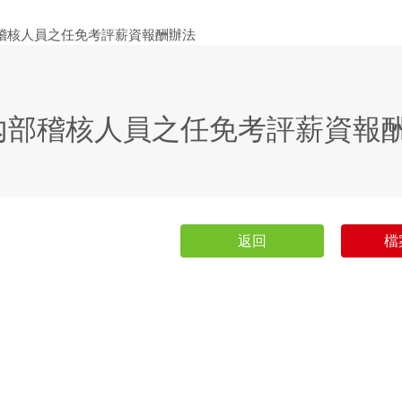
內部稽核人員之任免考評薪資報
返回
檔