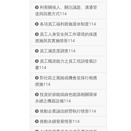
利害關係人、關注議題、溝通管
道與回應方式114
各項員工福利措施退休制度114
員工人身安全與工作環境的保護
措施與其實施情形114
員工滿意度調查114
員工職涯能力之員工培訓發展計
畫114
對社區之風險或機會並採行相應
措施114
投資於節能或綠色能源相關環保
永續之機器設備114
推動企業誠信經營執行情形114
推動永續發展情形114