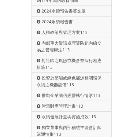
則114年誠信教育訓練
2024永續報告書英文版
2024永續報告書
人權政策與管理方案113
內部重大資訊處理暨防範內線交
易之管理辦法113
對社區之風險或機會並採行相應
措施113
投資於節能或綠色能源相關環保
永續之機器設備113
推動企業誠信經營執行情形113
智慧財產管理計畫113
永續發展計畫與實施成效113
獨立董事與內部稽核主管會計師
溝通情形113