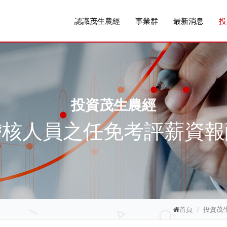
認識茂生農經
事業群
最新消息
投
投資茂生農經
稽核人員之任免考評薪資報
首頁
投資茂