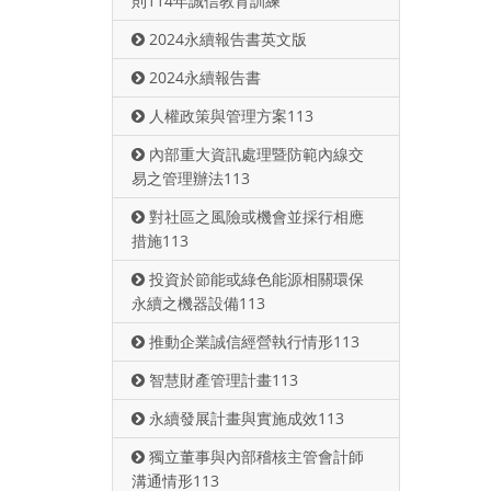
則114年誠信教育訓練
2024永續報告書英文版
2024永續報告書
人權政策與管理方案113
內部重大資訊處理暨防範內線交
易之管理辦法113
對社區之風險或機會並採行相應
措施113
投資於節能或綠色能源相關環保
永續之機器設備113
推動企業誠信經營執行情形113
智慧財產管理計畫113
永續發展計畫與實施成效113
獨立董事與內部稽核主管會計師
溝通情形113