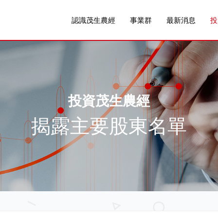
認識茂生農經
事業群
最新消息
投
投資茂生農經
揭露主要股東名單