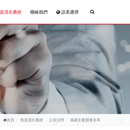
資茂生農經
聯絡我們
語系選擇
首頁
投資茂生農經
公司治理
揭露主要股東名單