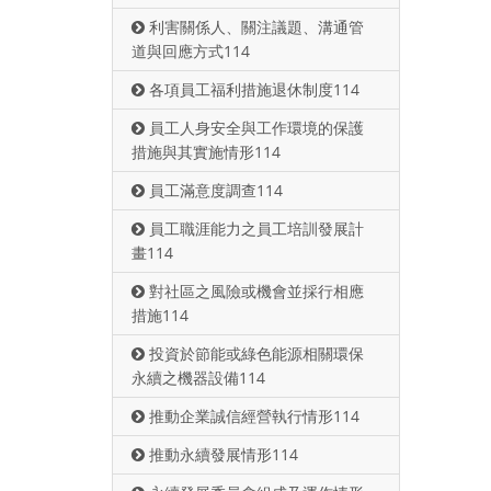
利害關係人、關注議題、溝通管
道與回應方式114
各項員工福利措施退休制度114
員工人身安全與工作環境的保護
措施與其實施情形114
員工滿意度調查114
員工職涯能力之員工培訓發展計
畫114
對社區之風險或機會並採行相應
措施114
投資於節能或綠色能源相關環保
永續之機器設備114
推動企業誠信經營執行情形114
推動永續發展情形114