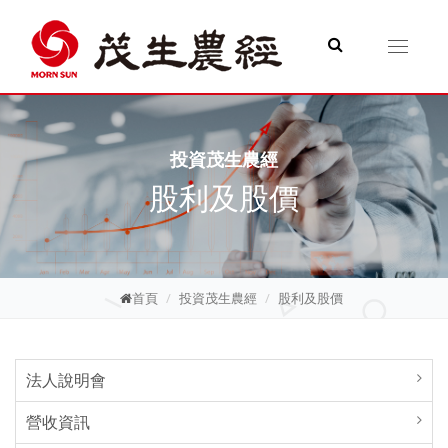
Toggle
navigati
投資茂生農經
股利及股價
首頁
投資茂生農經
股利及股價
法人說明會
營收資訊