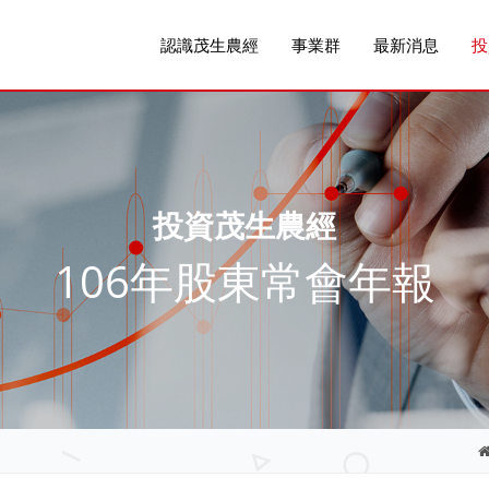
認識茂生農經
事業群
最新消息
投
投資茂生農經
106年股東常會年報