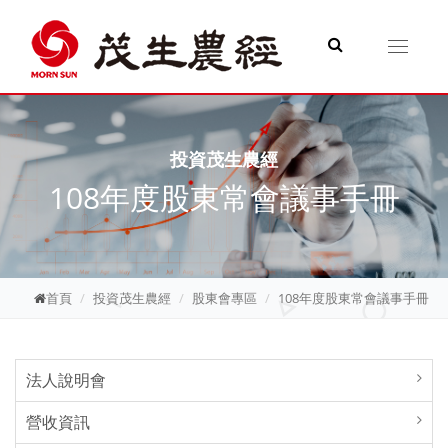
Toggle
navigati
投資茂生農經
108年度股東常會議事手冊
首頁
投資茂生農經
股東會專區
108年度股東常會議事手冊
法人說明會
營收資訊