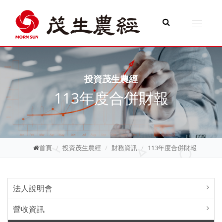
Toggle
navigati
投資茂生農經
113年度合併財報
首頁
投資茂生農經
財務資訊
113年度合併財報
法人說明會
營收資訊